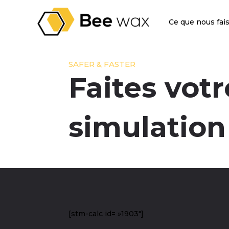
Ce que nous fai
SAFER & FASTER
Faites votr
simulation
[stm-calc id= »1903″]