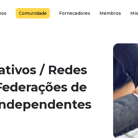
mos
Comunidade
Fornecedores
Membros
Mi
tivos / Redes
 Federações de
independentes