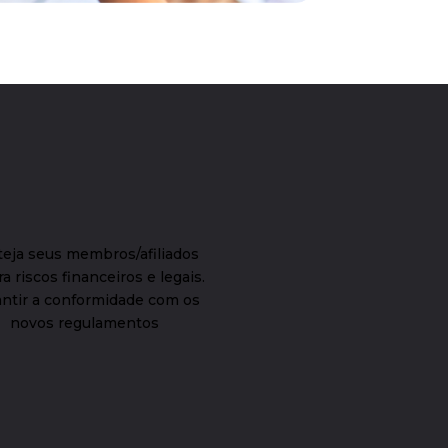
teja seus membros/afiliados
a riscos financeiros e legais.
antir a conformidade com os
novos regulamentos