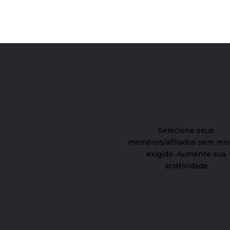
Selecione seus
membros/afiliados sem mí
exigido. Aumente sua
atratividade