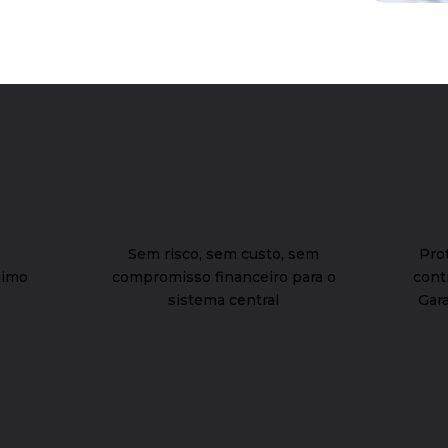
Sem risco, sem custo, sem
Pro
nimo
compromisso financeiro para o
contr
sistema central
Gar